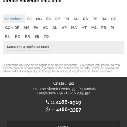
atende Solvente tinta oleo:
Selecione
RJ
MG
ES
SP
PR
SC
RS
PE
BA
CE
GO e DF
AM
PA
AC
AL
AP
MA
MT
MS
PB
PI
RN
RO
RR
SE
TO
Selecione a região do Brasil
O conteúdo do texto desta página é de direito reservado. Sua reprodução, parcial ou total,
mesmo citando nossos links, é proibida sem a autorização do autor. Crime de violação de
direito autoral – artigo 184 do Código Penal –
Lei 9610/98 - Lei de direitos autorais
.
Cristal Flex
Rua José Altemir Pereira, 35 - Pq Jandaia
Carapicuíba - SP - CEP: 06333-450
4186-2919
11
4186-3357
11