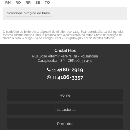
RN
RO
RR
SE
TO
Selecione a região do Brasil
O conteúdo do texto desta página é de direito reservado. Sua reprodução, parcial ou total,
mesmo citando nossos links, é proibida sem a autorização do autor. Crime de violação de
direito autoral – artigo 184 do Código Penal –
Lei 9610/98 - Lei de direitos autorais
.
Cristal Flex
Rua José Altemir Pereira, 35 - Pq Jandaia
Carapicuíba - SP - CEP: 06333-450
4186-2919
11
4186-3357
11
Home
Institucional
Produtos