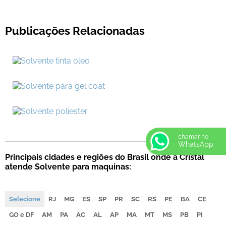
Publicações Relacionadas
chamar no
WhatsApp
Principais cidades e regiões do Brasil onde a Cristal
atende Solvente para maquinas:
Selecione
RJ
MG
ES
SP
PR
SC
RS
PE
BA
CE
GO e DF
AM
PA
AC
AL
AP
MA
MT
MS
PB
PI