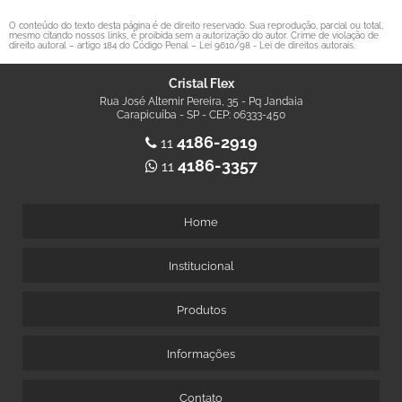
O conteúdo do texto desta página é de direito reservado. Sua reprodução, parcial ou total,
mesmo citando nossos links, é proibida sem a autorização do autor. Crime de violação de
direito autoral – artigo 184 do Código Penal –
Lei 9610/98 - Lei de direitos autorais
.
Cristal Flex
Rua José Altemir Pereira, 35 - Pq Jandaia
Carapicuíba - SP - CEP: 06333-450
4186-2919
11
4186-3357
11
Home
Institucional
Produtos
Informações
Contato