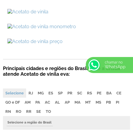
chamar no
WhatsApp
Principais cidades e regiões do Brasil onde a Cristal
atende Acetato de vinila eva:
Selecione
RJ
MG
ES
SP
PR
SC
RS
PE
BA
CE
GO e DF
AM
PA
AC
AL
AP
MA
MT
MS
PB
PI
RN
RO
RR
SE
TO
Selecione a região do Brasil